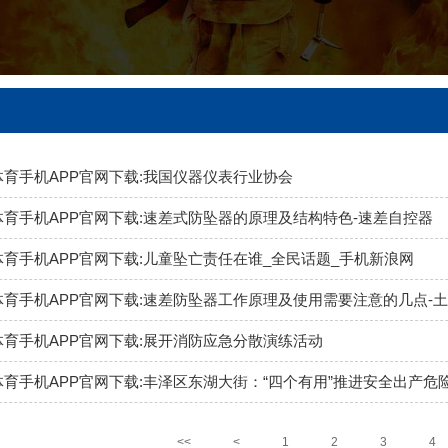
体育手机APP官网下载:我国仪器仪表行业协会
体育手机APP官网下载:速差式防坠器的原理及结构特色-速差自控器
体育手机APP官网下载:儿童坠亡责任在谁_全民话题_手机新浪网
体育手机APP官网下载:速差防坠器工作原理及使用需要注意的几点-
体育手机APP官网下载:展开消防应急分散演练活动
体育手机APP官网下载:丰泽区东湖大街：“四个有用”推进安全出产
<<
<
1
2
3
4