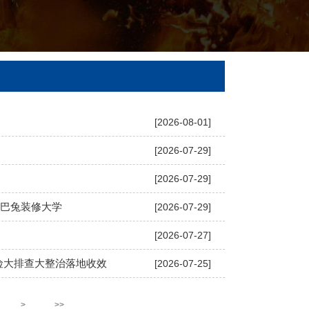
[2026-08-01]
[2026-07-29]
[2026-07-29]
土巴兔装修大学
[2026-07-29]
[2026-07-27]
危险大排查大整治落地收效
[2026-07-25]
>
>>