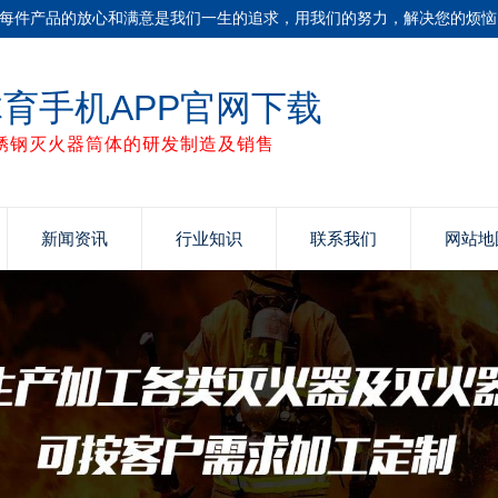
对每件产品的放心和满意是我们一生的追求，用我们的努力，解决您的烦恼
育手机APP官网下载
锈钢灭火器筒体的研发制造及销售
新闻资讯
行业知识
联系我们
网站地