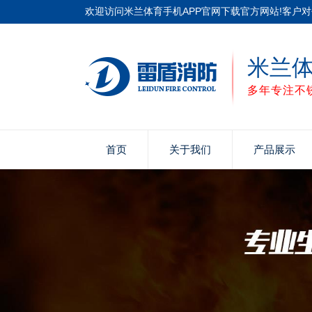
欢迎访问米兰体育手机APP官网下载官方网站!客户
米兰体
多年专注不
首页
关于我们
产品展示